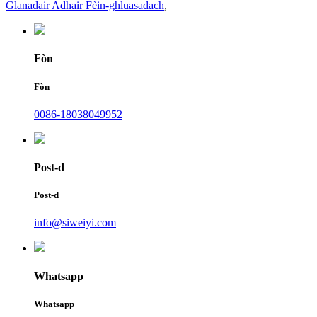
Glanadair Adhair Fèin-ghluasadach
,
Fòn
Fòn
0086-18038049952
Post-d
Post-d
info@siweiyi.com
Whatsapp
Whatsapp