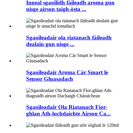
Inneal sgaoilidh fàileadh aroma gun
uisge airson taigh-òsta ...
Sgaoileadair ola riatanach fàileadh
dealain gun uisge ...
Sgaoileadair Aroma Càr Smart le
Sensor Gluasadach
Sgaoileadair Ola Riatanach Fìor-
ghlan Ath-luchdaichte Airson Ca...