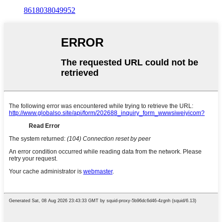
8618038049952