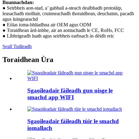
Buannachdan:
● Seirbheis aon-stad, a’ gabhail a-steach dealbhadh prototàip,
leasachadh molltair, cruinneachadh thoraidhean, deuchainn, pacadh
agus luingearachd
● Eòlas ioma-bhliadhna air OEM agus ODM
● Toraidhean àrd-inbhe, air an aontachadh le CE, RoHs, FCC
● Lìbhrigeadh luath agus seirbheis earbsach às dèidh reic
Seall Tuilleadh
Toraidhean Ùra
Sgaoileadair fàileadh gun uisge le
smachd app WIFI
Sgaoileadair fàileadh tùir le smachd
iomallach