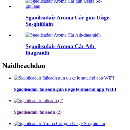
Sgaoileadair Aroma Càr gun Uisge
So-ghiùlain
Sgaoileadair Aroma Càr Ath-
thagraidh
Naidheachdan
Sgaoileadair fàileadh gun uisge le smachd app WIFI
Sgaoileadair fàileadh (2)