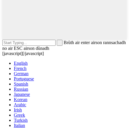
Brùth air enter airson rannsachadh
no air ESC airson dùnadh
[javascript]
[/javascript]
English
French
German
Portuguese
Spanish
Russian
Japanese
Korean
Arabic
Irish
Greek
Turkish
Italian