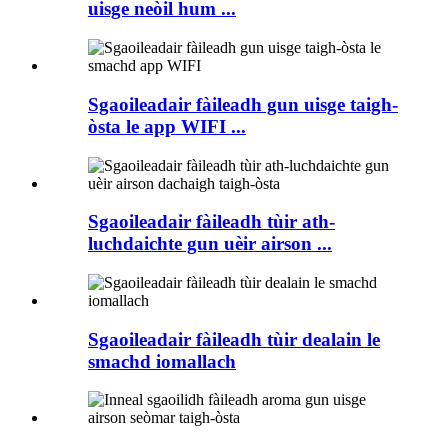
uisge neòil hum ...
Sgaoileadair fàileadh gun uisge taigh-
òsta le app WIFI ...
Sgaoileadair fàileadh tùir ath-
luchdaichte gun uèir airson ...
Sgaoileadair fàileadh tùir dealain le
smachd iomallach