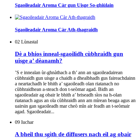
Sgaoileadair Aroma Càr gun Uisge So-ghiùlain
Sgaoileadair Aroma Càr Ath-thagraidh
02
Lùnastal
Dè a bhios inneal-sgaoilidh cùbhraidh gun
uisge a’ dèanamh?
’S e innealan ùr-ghnàthach a th’ ann an sgaoileadairean
cùbhraidh gun uisge a chaidh a dhealbhadh gus faireachdainn
a neartachadh le bhith a’ sgaoileadh olan riatanach no
cùbhraidhean a-steach don t-seòmar agad. Bidh an
sgaoileadair ag obair le bhith a’ briseadh sìos na h-olan
riatanach agus an ola cùbhraidh ann am mìrean beaga agus an
uairsin gan sgaoileadh mar cheò mìn air feadh an t-seòmair
agad. Sgaoileadair...
09
Iuchar
A bheil thu sgìth de diffusers nach eil ag obair