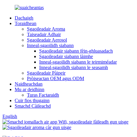
Dachaigh
Toraidhean
Sgaoileadair Aroma
Taiseadair Adhair
Sgaoileadair Aerosol
Inneal-sgaoilidh siabann
Sgaoileadair siabann fèin-ghluasadach
Sgaoileadair siabann làimhe
Inneal-sgaoilidh siabann le teirmiméadar
Inneal-sgaoilidh siabann le seasamh
Sgaoileadair Pàipeir
Pròiseactan OEM agus ODM
Naidheachdan
Mu ar deidhinn
Turas Factaraidh
Cuir fios thugainn
Smachd Càileachd
English