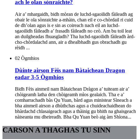
ach le olan sònraichte?
Air a’ mhargaidh, bidh mòran de luchd-sgaoilidh fàileadh ag
obair le ola sònraichte a-mhàin, chan eil e co-chòrdail ri cuid
de dh’olan agus is e sin as coireach nach eil an luchd-
sgaoilidh fàileadh a’ frasadh fàileadh no ceò. Am bu toil leat
an duilgheadas fhuasgladh? Tha luchd-sgaoilidh fàileadh àrd-
cho-chòrdalachd ann, air a dhealbhadh gus obrachadh gu
rèidh ...
02
Ògmhios
Dùinte airson Fèis nam Bàtaichean Dragon
eadar 3-5 Ògmhios
Bidh Fèis ainmeil nam Bàtaichean Dràgon a’ tuiteam air a’
chòigeamh latha den chòigeamh mìos gealaich. Tha e a’
comharrachadh bàs Qu Yuan, bàrd agus ministear Sìneach a
bha ainmeil airson a dhùthchas agus a chuideachaidhean do
bhàrdachd chlasaigeach agus a thàinig gu bhith na ghaisgeach
nàiseanta mu dheireadh. Bha Qu Yuan beò aig àm Shìona...
CARSON A THAGHAS TU SINN