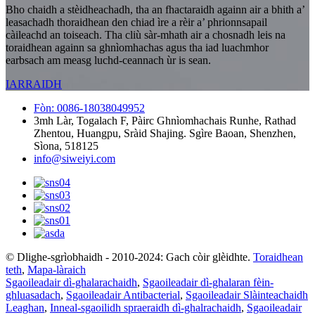
Bho chaidh a stèidheachadh, tha an fhactaraidh againn air a bhith a’
leasachadh thoraidhean den chiad ìre a rèir a’ phrionnsapail
càileachd an toiseach. Tha cliù sàr-mhath air a chosnadh leis na
toraidhean againn sa ghnìomhachas agus tha iad luachmhor
earbsach am measg luchd-ceannach ùr is sean.
IARRAIDH
Fòn: 0086-18038049952
3mh Làr, Togalach F, Pàirc Ghnìomhachais Runhe, Rathad
Zhentou, Huangpu, Sràid Shajing. Sgìre Baoan, Shenzhen,
Sìona, 518125
info@siweiyi.com
© Dlighe-sgrìobhaidh - 2010-2024: Gach còir glèidhte.
Toraidhean
teth
,
Mapa-làraich
Sgaoileadair dì-ghalarachaidh
,
Sgaoileadair dì-ghalaran fèin-
ghluasadach
,
Sgaoileadair Antibacterial
,
Sgaoileadair Slàinteachaidh
Leaghan
,
Inneal-sgaoilidh spraeraidh dì-ghalrachaidh
,
Sgaoileadair