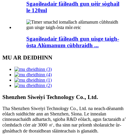
Sgaoileadair fàileadh gun uèir sòghail
le 120ml
Sgaoileadair fàileadh gun uisge taigh-
òsta Alùmanum cùbhraidh ...
MU AR DEIDHINN
Shenzhen Siweiyi Technology Co., Ltd.
Tha Shenzhen Siweiyi Technology Co., Ltd. na neach-dèanamh
eòlach suidhichte ann an Shenzhen, Sìona. Le innealan
cinneasachaidh adhartach, sgioba R&D eòlach, agus factaraidh a’
còmhdach còrr air 3000 ㎡, tha sinn nar prìomh sholaraiche ùr-
ghnàthach de thoraidhean slàinteachais is glanaidh.